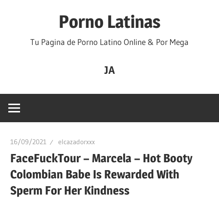
Saltar
Porno Latinas
al
contenido
Tu Pagina de Porno Latino Online & Por Mega
JA
16/09/2021
elcazadorxxx
FaceFuckTour – Marcela – Hot Booty
Colombian Babe Is Rewarded With
Sperm For Her Kindness