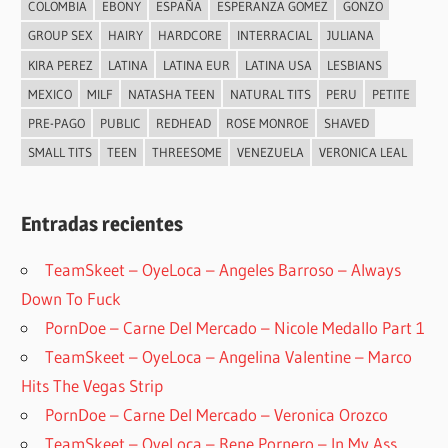
COLOMBIA
EBONY
ESPAÑA
ESPERANZA GOMEZ
GONZO
GROUP SEX
HAIRY
HARDCORE
INTERRACIAL
JULIANA
KIRA PEREZ
LATINA
LATINA EUR
LATINA USA
LESBIANS
MEXICO
MILF
NATASHA TEEN
NATURAL TITS
PERU
PETITE
PRE-PAGO
PUBLIC
REDHEAD
ROSE MONROE
SHAVED
SMALL TITS
TEEN
THREESOME
VENEZUELA
VERONICA LEAL
Entradas recientes
TeamSkeet – OyeLoca – Angeles Barroso – Always
Down To Fuck
PornDoe – Carne Del Mercado – Nicole Medallo Part 1
TeamSkeet – OyeLoca – Angelina Valentine – Marco
Hits The Vegas Strip
PornDoe – Carne Del Mercado – Veronica Orozco
TeamSkeet – OyeLoca – Rene Pornero – In My Ass