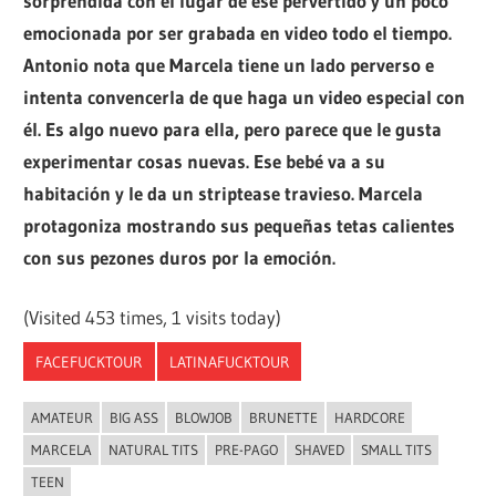
sorprendida con el lugar de ese pervertido y un poco
emocionada por ser grabada en video todo el tiempo.
Antonio nota que Marcela tiene un lado perverso e
intenta convencerla de que haga un video especial con
él. Es algo nuevo para ella, pero parece que le gusta
experimentar cosas nuevas. Ese bebé va a su
habitación y le da un striptease travieso. Marcela
protagoniza mostrando sus pequeñas tetas calientes
con sus pezones duros por la emoción.
(Visited 453 times, 1 visits today)
FACEFUCKTOUR
LATINAFUCKTOUR
AMATEUR
BIG ASS
BLOWJOB
BRUNETTE
HARDCORE
MARCELA
NATURAL TITS
PRE-PAGO
SHAVED
SMALL TITS
TEEN