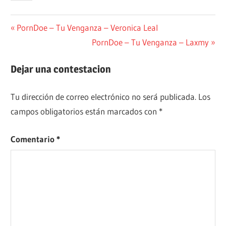
Navegación
Entrada
PornDoe – Tu Venganza – Veronica Leal
anterior:
Siguiente
PornDoe – Tu Venganza – Laxmy
de
entrada:
entradas
Dejar una contestacion
Tu dirección de correo electrónico no será publicada.
Los
campos obligatorios están marcados con
*
Comentario
*